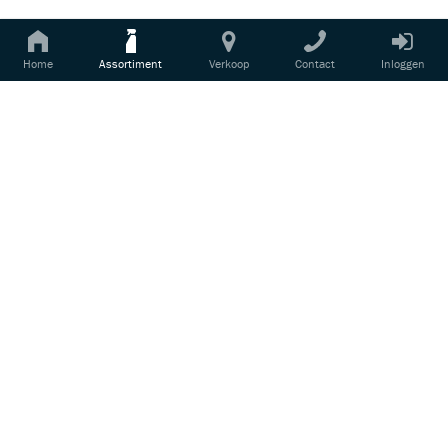
3234/02
LAKSCHAAF UNIVERSEEI
Home
Assortiment
Verkoop
Contact
Inloggen
Login voor prijsinformatie
Lakschaaf voor het verwijderen van stofjes uit
reeds uitgeharde lak.
3231/SA
SOFTADAPTER ROOD
Login voor prijsinformatie
Flexibele tussenpad die de bestaande
steunschijf op de schuurmachine omvormt tot
een zachte steunpad en...
3229/1
SCHUURKLOSJE (RUBBER) 22MM