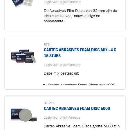
Login voor prijsinformatie
De Abrasives Film Discs van 32 mm zijn de
ideale keuze voor nauwkeurige en
consistente...
RF6
CARTEC ABRASIVES FOAM DISC MIX - 4 X
15 STUKS
Toegevoegd aan winkelwagen
Login voor prijsinformatie
Deze mix bestaat uit:
Ga naar winkelwagen
VERDER WINKELEN
Cartec Abrasives Foam Discs grit 1000
(75 mm -...
RF650
CARTEC ABRASIVES FOAM DISC 5000
Login voor prijsinformatie
Cartec Abrasive Foam Discs grofte 5000 zijn