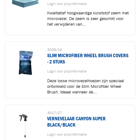
Login voor prijsinformatie
Kwalitatief hoogwaardige kunststof zeem met
microvezel. De zeem is zeer geschikt voor
het verwijderen van...
Toegevoegd aan winkelwagen
3039/14
SLIM MICROFIBER WHEEL BRUSH COVERS
- 2 STUKS
Ga naar winkelwagen
VERDER WINKELEN
Login voor prijsinformatie
Deze losse microvezelhoezen zijn speciaal
ontwikkeld voor de Slim Microfiber Wheel
Brush. Ideaal wanneer de...
3017/27
VERNEVELAAR CANYON SUPER
BLACK/BLACK
Login voor prijsinformatie