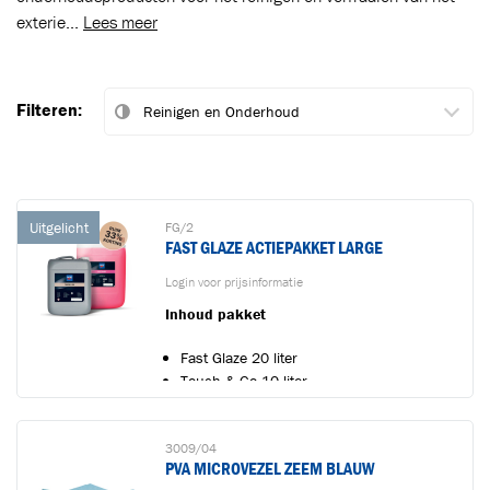
exterie...
Lees meer
Filteren:
Uitgelicht
FG/2
FAST GLAZE ACTIEPAKKET LARGE
Login voor prijsinformatie
Inhoud pakket
Fast Glaze 20 liter
Touch & Go 10 liter
Pakketvoordelen
3009/04
PVA MICROVEZEL ZEEM BLAUW
...