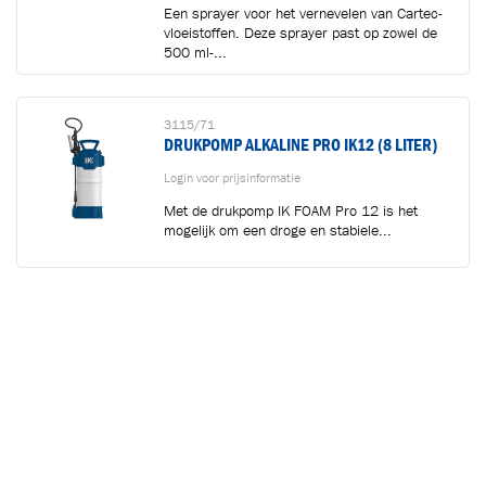
Een sprayer voor het vernevelen van Cartec-
vloeistoffen. Deze sprayer past op zowel de
500 ml-...
3115/71
DRUKPOMP ALKALINE PRO IK12 (8 LITER)
Login voor prijsinformatie
Met de drukpomp IK FOAM Pro 12 is het
mogelijk om een droge en stabiele...
8018
WALL MOUNT POLISHING MACHINE
Login voor prijsinformatie
Wandhouder voor het eenvoudig opbergen
van een polijstmachine.