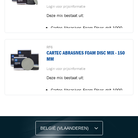
Login voor prijsinformatie
Deze mix bestaat uit:
Cartec Abrasives Foam Discs grit 1000
(75 mm -...
RF6
CARTEC ABRASIVES FOAM DISC MIX - 150
MM
Login voor prijsinformatie
Deze mix bestaat uit:
Cartec Abrasives Foam Discs grit 1000
(150 mm -...
BLIJF OP DE HOOGTE VIA ONZE NIEUWSBRIEF
Ontvang vakgerelateerde tips,
aanbiedingen en productupdates van Cartec.