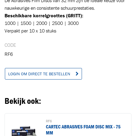
De Abrasives Film Discs van 32 mm zijn de ideale keuze voor
nauwkeurige en consistente schuurprestaties.
Beschikbare korrelgroottes (GRITT):
Ga naar winkelwagen
VERDER WINKELEN
1000 | 1500 | 2000 | 2500 | 3000
Verpakt per 10 x 10 stuks
CODE
RF6
LOGIN OM DIRECT TE BESTELLEN
Bekijk ook:
RF6
CARTEC ABRASIVES FOAM DISC MIX - 75
MM