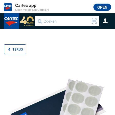
Cartec app
OPEN
Open met de app Cartec.nl
TERUG