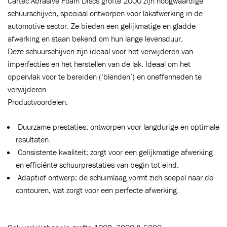
Cartec Abrasive Foam Discs grofte 2000 zijn hoogwaardige
schuurschijven, speciaal ontworpen voor lakafwerking in de
automotive sector. Ze bieden een gelijkmatige en gladde
afwerking en staan bekend om hun lange levensduur.
Deze schuurschijven zijn ideaal voor het verwijderen van
imperfecties en het herstellen van de lak. Ideaal om het
oppervlak voor te bereiden (‘blenden’) en oneffenheden te
verwijderen.
Productvoordelen:
Duurzame prestaties: ontworpen voor langdurige en optimale
Toegevoegd aan winkelwagen
resultaten.
Consistente kwaliteit: zorgt voor een gelijkmatige afwerking
en efficiënte schuurprestaties van begin tot eind.
Ga naar winkelwagen
VERDER WINKELEN
Adaptief ontwerp: de schuimlaag vormt zich soepel naar de
contouren, wat zorgt voor een perfecte afwerking.