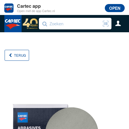
Cartec app
OPEN
Open met de app Cartec.nl
TERUG