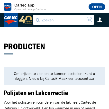
Cartec app
OPEN
Open met de app Cartec.nl
PRODUCTEN
Om prijzen te zien en te kunnen bestellen, kunt u
inloggen
. Nieuw bij Cartec?
Maak een account aan
.
Polijsten en Lakcorrectie
Voor het polijsten en corrigeren van de lak heeft Cartec de
Refinish lijn ontwikkeld. Een lijn waarmee in één of meerd...