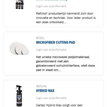
Login voor prijsinformatie
Refinish' productenlijn kenmerkt zich door
innovatie en techniek. Voor ieder product is
een doek ontwikkeld...
RF201
MICROFIBER CUTTING PAD
Login voor prijsinformatie
Toegevoegd aan winkelwagen
Het unieke microvezel polijstmateriaal,
gecombineerd met een
gebalanceerd schuiminterface, stelt deze
pad in staat om...
Ga naar winkelwagen
VERDER WINKELEN
REFLHW
HYBRID WAX
Login voor prijsinformatie
Cartec Hybrid Wax zorgt voor een