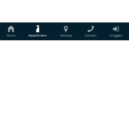
REFLSP-U4
REFINISH STARTPAKKET FLEX PXE 80
Login voor prijsinformatie
Home
Assortiment
Verkoop
Contact
Inloggen
De accu polijstmachine die geschikt is voor
iedere taak: van spot repair tot hologramvrij
polijsten....
RF5012
REFINISH CARTEC HOLOGRAM LAMP
Login voor prijsinformatie
Lamp voor het vinden van krassen, swirls of
kan gebruikt voor controle van het werk....
RF2207