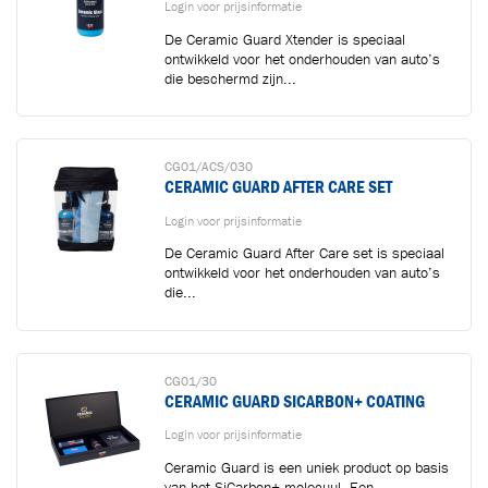
Login voor prijsinformatie
De Ceramic Guard Xtender is speciaal
ontwikkeld voor het onderhouden van auto’s
die beschermd zijn...
CG01/ACS/030
CERAMIC GUARD AFTER CARE SET
Login voor prijsinformatie
Toegevoegd aan winkelwagen
De Ceramic Guard After Care set is speciaal
ontwikkeld voor het onderhouden van auto’s
die...
Ga naar winkelwagen
VERDER WINKELEN
CG01/30
CERAMIC GUARD SICARBON+ COATING
Login voor prijsinformatie
Ceramic Guard is een uniek product op basis
van het SiCarbon+ molecuul. Een