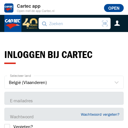
Cartec app
OPEN
Open met de app Cartec.nl
INLOGGEN BIJ CARTEC
Selecteer land
E-mailadres
Wachtwoord vergeten?
Wachtwoord
Vergeten?