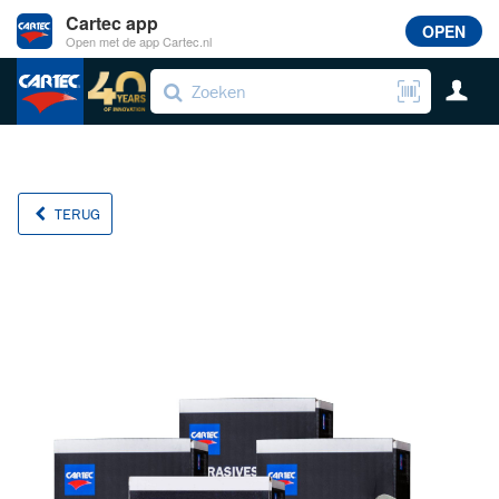
Cartec app
OPEN
Open met de app Cartec.nl
TERUG