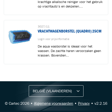
krachtige alkalische reiniger voor het gebruik
op vrachtauto’s en dekzeilen....
3027/11
VRACHTWAGENBORSTEL (QUADRO) 25CM
Login voor prijsinformatie
De aqua wasborstel is ideaal voor het
wassen. De zachte haren veroorzaken geen
krassen. Bovendien...
BLIJF OP DE HOOGTE VIA ONZE NIEUWSBRIEF
Ontvang vakgerelateerde tips,
aanbiedingen en productupdates van Cartec.
© Cartec 2026 •
Algemene voorwaarden
•
Privacy
• v2.2.16