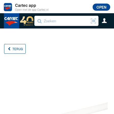
Cartec app
OPEN
Open met de app Cartec.nl
TERUG