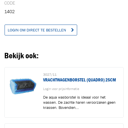
CODE
Toegevoegd aan winkelwagen
1402
Ga naar winkelwagen
VERDER WINKELEN
LOGIN OM DIRECT TE BESTELLEN
Bekijk ook:
3027/11
VRACHTWAGENBORSTEL (QUADRO) 25CM
Login voor prijsinformatie
De aqua wasborstel is ideaal voor het
wassen. De zachte haren veroorzaken geen
krassen. Bovendien...