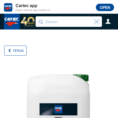
Cartec app
OPEN
Open met de app Cartec.nl
TERUG