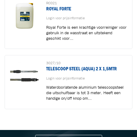
RC021
ROYAL FORTE
Login voor prijsinformatie
Royal Forte is een krachtige voorreiniger voor
gebruik in de wasstraat en uitstekend
geschikt voor...
3027/10
TELESCOOP STEEL (AQUA) 2 X 1,5MTR
Login voor prijsinformatie
Waterdoorlatende aluminium telescoopsteel
die uitschuifbaar is tot 3 meter. Heeft een
handige on/off knop om...
BLIJF OP DE HOOGTE VIA ONZE NIEUWSBRIEF
Ontvang vakgerelateerde tips,