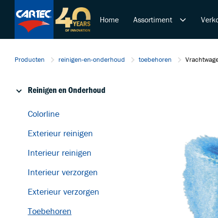
Home
Assortiment
Verko
Reinigen en Onderhoud
Producten
reinigen-en-onderhoud
toebehoren
Vrachtwage
Polijsten en Lakcorrectie
Overige Producten
Reinigen en Onderhoud
De Ultieme Carwash Bele
Duurzame Lakbeschermi
Colorline
Startende ondernemer
Exterieur reinigen
Retail & Doe-Het-Zelf
Trainingen
Interieur reinigen
Interieur verzorgen
Exterieur verzorgen
Toebehoren