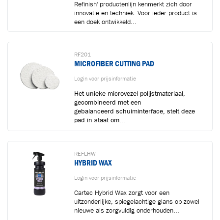
Refinish' productenlijn kenmerkt zich door
innovatie en techniek. Voor ieder product is
een doek ontwikkeld...
RF201
MICROFIBER CUTTING PAD
Toegevoegd aan winkelwagen
Login voor prijsinformatie
Het unieke microvezel polijstmateriaal,
Ga naar winkelwagen
VERDER WINKELEN
gecombineerd met een
gebalanceerd schuiminterface, stelt deze
pad in staat om...
REFLHW
HYBRID WAX
Login voor prijsinformatie
Cartec Hybrid Wax zorgt voor een
uitzonderlijke, spiegelachtige glans op zowel
nieuwe als zorgvuldig onderhouden...