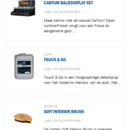
CARFUM BALIEDISPLAY SET
Login voor prijsinformatie
Maak kennis met de nieuwe Carfum! Deze
luchtverfrisser zorgt voor een frisse en
aangename geur...
1104
TOUCH & GO
Toegevoegd aan winkelwagen
Login voor prijsinformatie
Touch & Go is een hoogwaardige detailspray
voor het moderne interieur van de auto. Het...
Ga naar winkelwagen
VERDER WINKELEN
3038/01
SOFT INTERIOR BRUSH
Login voor prijsinformatie
De Cartec Soft Interior Brush is speciaal