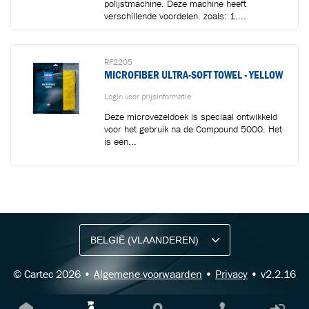
polijstmachine. Deze machine heeft
verschillende voordelen, zoals: 1....
RF2205
MICROFIBER ULTRA-SOFT TOWEL - YELLOW
Login voor prijsinformatie
Deze microvezeldoek is speciaal ontwikkeld
voor het gebruik na de Compound 5000. Het
is een...
BLIJF OP DE HOOGTE VIA ONZE NIEUWSBRIEF
Ontvang vakgerelateerde tips,
aanbiedingen en productupdates van Cartec.
© Cartec 2026 •
Algemene voorwaarden
•
Privacy
• v2.2.16