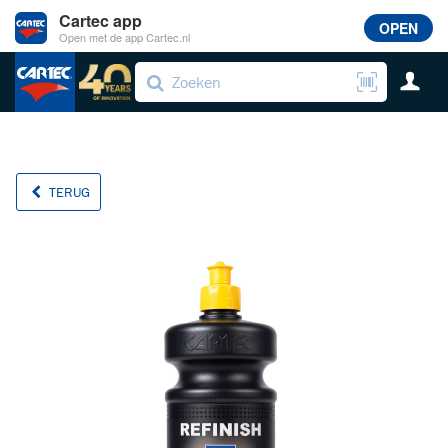
Cartec app
OPEN
Open met de app Cartec.nl
TERUG