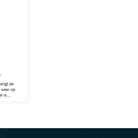
e
engt de
k weer op
l is...