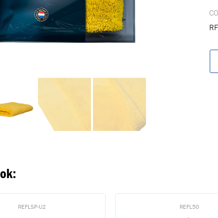
C
RF
oegevoegd aan winkelwagen
Ga naar winkelwage
VERDER WINKELEN
ook:
REFLSP-U2
REFL50