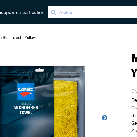
oppunten particulier
a-Soft Towel - Yellow
M
ving
ng
Y
OM
De
Co
di
Ge
Sp