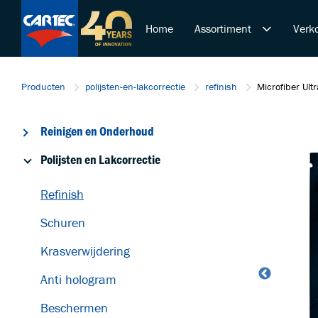
Home
Assortiment
Verko
Reinigen en Onderhoud
Producten
polijsten-en-lakcorrectie
refinish
Microfiber Ultr
Polijsten en Lakcorrectie
Overige Producten
Reinigen en Onderhoud
De Ultieme Carwash Bele
Duurzame Lakbeschermi
Polijsten en Lakcorrectie
Startende ondernemer
Refinish
Retail & Doe-Het-Zelf
Trainingen
Schuren
Krasverwijdering
Anti hologram
Beschermen