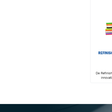
REFINIS
De Refinis
innovat
technolo