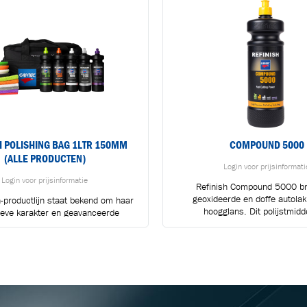
H POLISHING BAG 1LTR 150MM
COMPOUND 5000
(ALLE PRODUCTEN)
Login voor prijsinformati
Login voor prijsinformatie
Refinish Compound 5000 br
geoxideerde en doffe autola
h-productlijn staat bekend om haar
BLIJF OP DE HOOGTE VIA ONZE NIEUWSBRIEF
hoogglans. Dit polijstmidde
ieve karakter en geavanceerde
Ontvang vakgerelateerde tips,
gie. Elk product biedt unieke...
aanbiedingen en productupdates van Cartec.