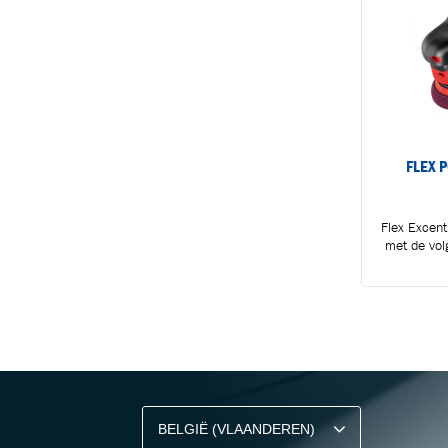
FLEX P
Flex Excen
met de vol