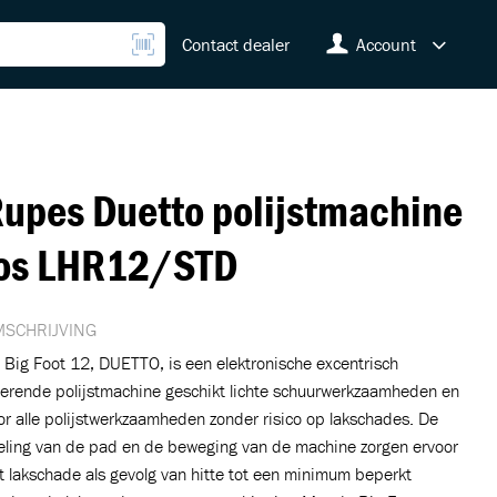
Contact dealer
Account
upes Duetto polijstmachine
os LHR12/STD
SCHRIJVING
 Big Foot 12, DUETTO, is een elektronische excentrisch
terende polijstmachine geschikt lichte schuurwerkzaamheden en
or alle polijstwerkzaamheden zonder risico op lakschades. De
eling van de pad en de beweging van de machine zorgen ervoor
t lakschade als gevolg van hitte tot een minimum beperkt