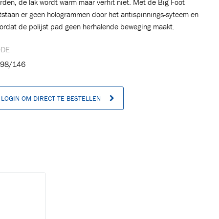
rden, de lak wordt warm maar verhit niet. Met de Big Foot
tstaan er geen hologrammen door het antispinnings-syteem en
ordat de polijst pad geen herhalende beweging maakt.
ODE
98/146
LOGIN OM DIRECT TE BESTELLEN
n