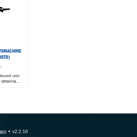
ETSMACHINE
ISTD)
e
ebouwd voor
detailing....
vacy
• v2.2.16