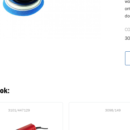
wo
on
do
C
30
oegevoegd aan winkelwagen
Ga naar winkelwage
VERDER WINKELEN
ook:
3101/447129
3098/149