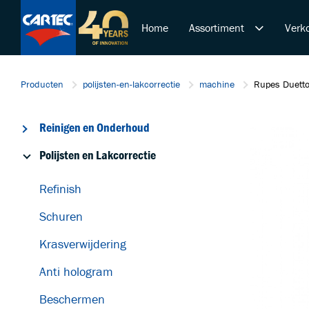
Home
Assortiment
Verko
Reinigen en Onderhoud
Producten
polijsten-en-lakcorrectie
machine
Rupes Duetto
Polijsten en Lakcorrectie
Overige Producten
Reinigen en Onderhoud
De Ultieme Carwash Bele
Duurzame Lakbeschermi
Polijsten en Lakcorrectie
Startende ondernemer
Refinish
Retail & Doe-Het-Zelf
Trainingen
Schuren
Krasverwijdering
Anti hologram
Beschermen