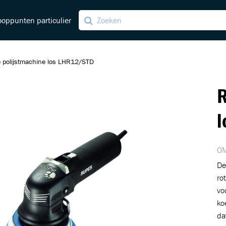
oppunten particulier
 polijstmachine los LHR12/STD
R
ving
ng
l
OM
De
ro
vo
ko
da