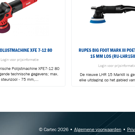
OLIJSTMACHINE XFE 7-12 80
RUPES BIG FOOT MARK III PO
15 MM LOS (RU-LHR15II
Login voor prijsinformatie
Login voor prijsinformati
trische Polijstmachine XFE7-12 80
gende technische gegevens; max.
De nieuwe LHR 15 MarkIII is g
BLIJF OP DE HOOGTE VIA ONZE NIEUWSBRIEF
steunzool - 75 mm,...
elke uitdaging op het gebied van 
Ontvang vakgerelateerde tips,
aanbiedingen en productupdates van Cartec.
© Cartec 2026 •
Algemene voorwaarden
•
Pri