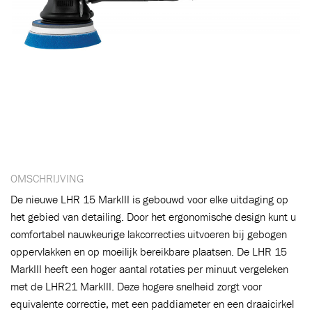
OMSCHRIJVING
De nieuwe LHR 15 MarkIII is gebouwd voor elke uitdaging op
Toegevoegd aan winkelwagen
het gebied van detailing. Door het ergonomische design kunt u
comfortabel nauwkeurige lakcorrecties uitvoeren bij gebogen
oppervlakken en op moeilijk bereikbare plaatsen. De LHR 15
Ga naar winkelwagen
VERDER WINKELEN
MarkIII heeft een hoger aantal rotaties per minuut vergeleken
met de LHR21 MarkIII. Deze hogere snelheid zorgt voor
equivalente correctie, met een paddiameter en een draaicirkel