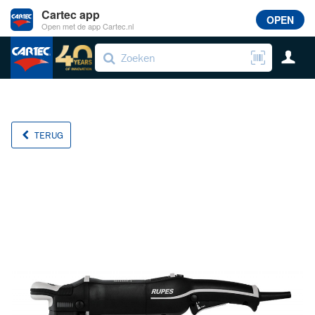
Cartec app
OPEN
Open met de app Cartec.nl
TERUG