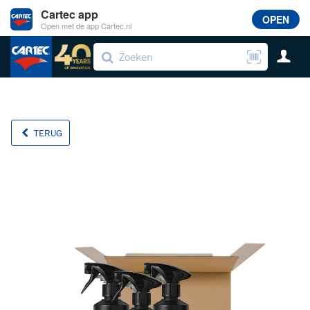
Cartec app
OPEN
Open met de app Cartec.nl
TERUG