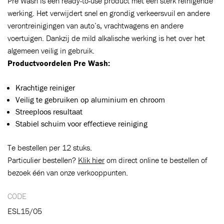
Pre Wash is een ready-to-use product met een sterk reinigende
werking. Het verwijdert snel en grondig verkeersvuil en andere
verontreinigingen van auto’s, vrachtwagens en andere
voertuigen. Dankzij de mild alkalische werking is het over het
algemeen veilig in gebruik.
Toegevoegd aan winkelwagen
Productvoordelen Pre Wash:
Krachtige reiniger
Ga naar winkelwagen
VERDER WINKELEN
Veilig te gebruiken op aluminium en chroom
Streeploos resultaat
Stabiel schuim voor effectieve reiniging
Te bestellen per 12 stuks.
Particulier bestellen?
Klik hier
om direct online te bestellen of
bezoek één van onze verkooppunten.
CODE
ESL15/05