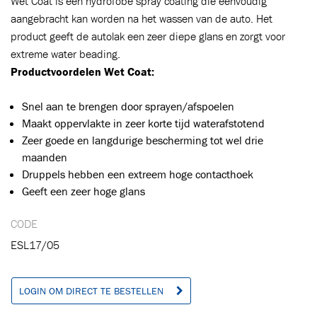
Wet Coat is een hydrofobe spray coating die eenvoudig
aangebracht kan worden na het wassen van de auto. Het
product geeft de autolak een zeer diepe glans en zorgt voor
Toegevoegd aan winkelwagen
extreme water beading.
Productvoordelen Wet Coat:
Ga naar winkelwagen
VERDER WINKELEN
Snel aan te brengen door sprayen/afspoelen
Maakt oppervlakte in zeer korte tijd waterafstotend
Zeer goede en langdurige bescherming tot wel drie
maanden
Druppels hebben een extreem hoge contacthoek
Geeft een zeer hoge glans
CODE
ESL17/05
LOGIN OM DIRECT TE BESTELLEN