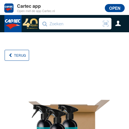
Cartec app
OPEN
Open met de app Cartec.nl
TERUG