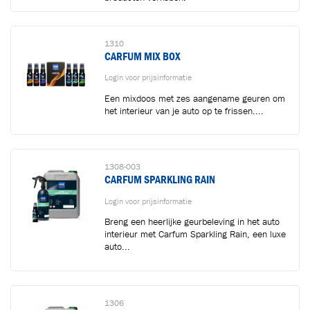
Inhoud...
Toegevoegd aan winkelwagen
1310
CARFUM MIX BOX
Ga naar winkelwagen
VERDER WINKELEN
Login voor prijsinformatie
Een mixdoos met zes aangename geuren om
het interieur van je auto op te frissen....
1308-003
CARFUM SPARKLING RAIN
Login voor prijsinformatie
Breng een heerlijke geurbeleving in het auto
interieur met Carfum Sparkling Rain, een luxe
auto...
1306