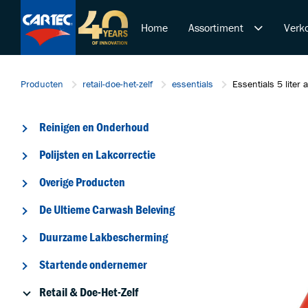
Home
Assortiment
Verko
Reinigen en Onderhoud
Producten
retail-doe-het-zelf
essentials
Essentials 5 liter
Polijsten en Lakcorrectie
Overige Producten
Reinigen en Onderhoud
De Ultieme Carwash Bele
Duurzame Lakbeschermi
Polijsten en Lakcorrectie
Startende ondernemer
Overige Producten
Retail & Doe-Het-Zelf
De Ultieme Carwash Beleving
Trainingen
Duurzame Lakbescherming
Startende ondernemer
Retail & Doe-Het-Zelf