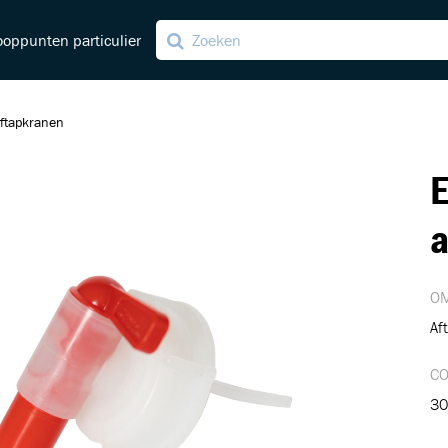
oppunten particulier
 aftapkranen
E
ving
ng
a
OM
Af
C
30