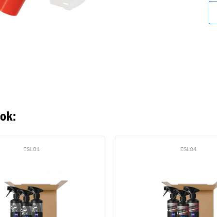
oegevoegd aan winkelwagen
Ga naar winkelwage
VERDER WINKELEN
ook:
ESL01
ESL04