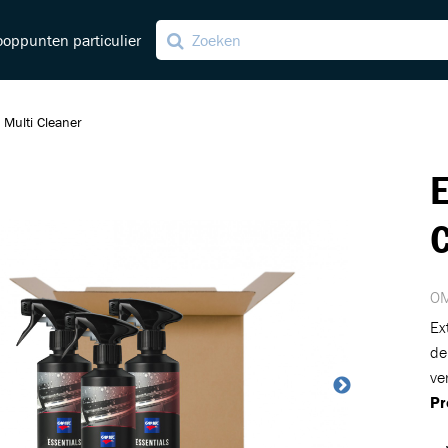
oppunten particulier
r Multi Cleaner
E
ving
ng
C
OM
Ex
de
ver
Pr