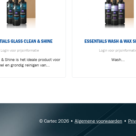
TIALS GLASS CLEAN & SHINE
ESSENTIALS WASH & WAX 
Login voor prijsinformatie
Login voor prijsinformati
 & Shine is het ideale product voor
Wash...
nel en grondig reinigen van...
BLIJF OP DE HOOGTE VIA ONZE NIEUWSBRIEF
Ontvang vakgerelateerde tips,
aanbiedingen en productupdates van Cartec.
© Cartec 2026 •
Algemene voorwaarden
•
Pri