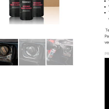
Te
Pa
ve
PR
oegevoegd aan winkelwagen