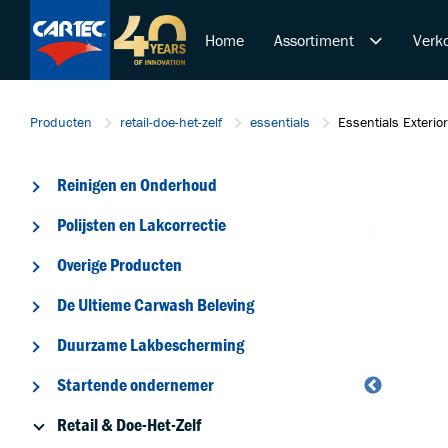
Home
Assortiment
Verko
Reinigen en Onderhoud
Producten
retail-doe-het-zelf
essentials
Essentials Exterio
Polijsten en Lakcorrectie
Overige Producten
Reinigen en Onderhoud
De Ultieme Carwash Bele
Duurzame Lakbeschermi
Polijsten en Lakcorrectie
Startende ondernemer
Overige Producten
Retail & Doe-Het-Zelf
De Ultieme Carwash Beleving
Trainingen
Duurzame Lakbescherming
Startende ondernemer
Retail & Doe-Het-Zelf