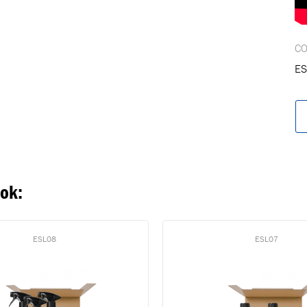
Ga naar winkelwage
VERDER WINKELEN
C
ES
ook:
ESL08
ESL07