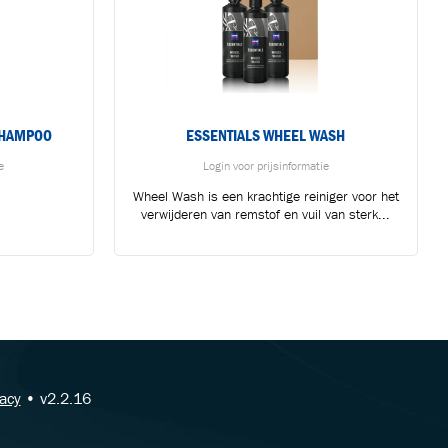
SHAMPOO
ESSENTIALS WHEEL WASH
e
Login voor prijsinformatie
Wheel Wash is een krachtige reiniger voor het
verwijderen van remstof en vuil van sterk...
vacy
• v2.2.16