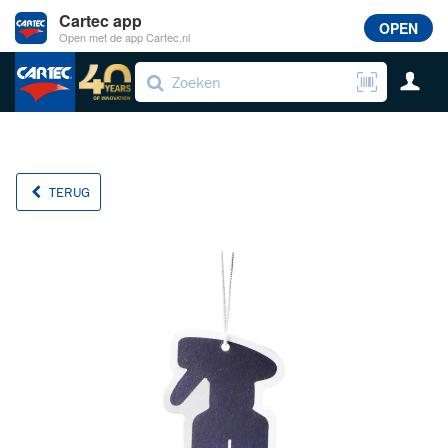
Cartec app
OPEN
Open met de app Cartec.nl
TERUG