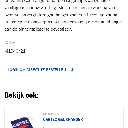
De Vanille Geurhanger biedt een langdurige, aangename
vanillegeur voor uw voertuig. Met een minimale werking van
twee weken zorgt deze geurhanger voor een frisse rijervaring.
Toegevoegd aan winkelwagen
Het compacte ontwerp maakt het eenvoudig om de geurhanger
aan de binnenspiegel te bevestigen.
Ga naar winkelwagen
VERDER WINKELEN
CODE
M1040/21
LOGIN OM DIRECT TE BESTELLEN
Bekijk ook:
M1031/02
CARTEC GEURHANGER