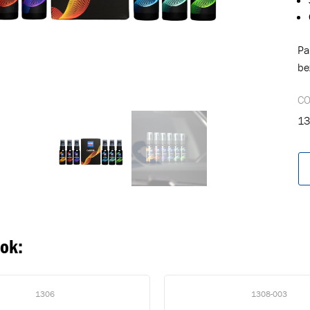
Pa
be
C
13
oegevoegd aan winkelwagen
Ga naar winkelwage
VERDER WINKELEN
ook:
1306
1308-003