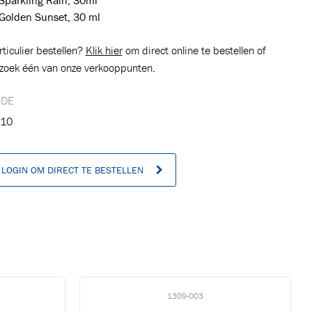
Sparkling Rain, 30ml
Golden Sunset, 30 ml
rticulier bestellen?
Klik hier
om direct online te bestellen of
zoek één van onze verkooppunten.
ODE
10
LOGIN OM DIRECT TE BESTELLEN
n
1309-003