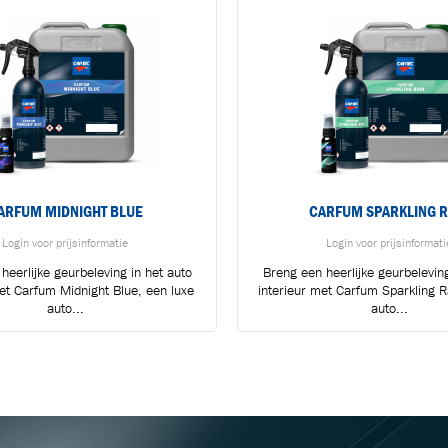
ARFUM MIDNIGHT BLUE
CARFUM SPARKLING R
Login voor prijsinformatie
Login voor prijsinformati
heerlijke geurbeleving in het auto
Breng een heerlijke geurbeleving
met Carfum Midnight Blue, een luxe
interieur met Carfum Sparkling R
BLIJF OP DE HOOGTE VIA ONZE NIEUWSBRIEF
auto...
auto...
Ontvang vakgerelateerde tips,
aanbiedingen en productupdates van Cartec.