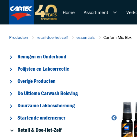
Home
Assortiment
Verko
Reinigen en Onderhoud
Producten
retail-doe-het-zelf
essentials
Carfum Mix Box
Polijsten en Lakcorrectie
Overige Producten
Reinigen en Onderhoud
De Ultieme Carwash Bele
Duurzame Lakbeschermi
Polijsten en Lakcorrectie
Startende ondernemer
Overige Producten
Retail & Doe-Het-Zelf
De Ultieme Carwash Beleving
Trainingen
Duurzame Lakbescherming
Startende ondernemer
Retail & Doe-Het-Zelf