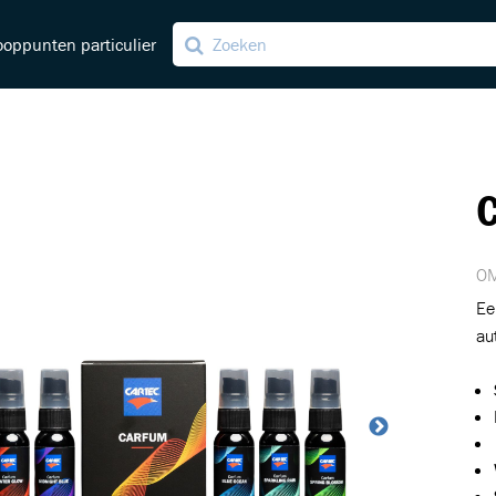
oppunten particulier
C
ving
ng
OM
Ee
au