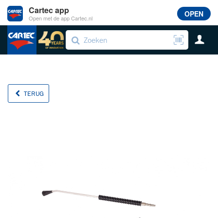
Cartec app
OPEN
Open met de app Cartec.nl
TERUG