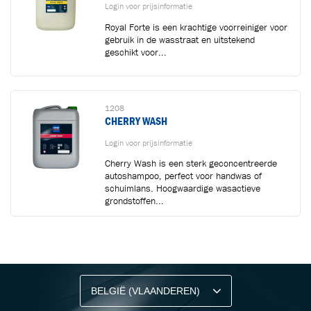
Login voor prijsinformatie
Royal Forte is een krachtige voorreiniger voor
gebruik in de wasstraat en uitstekend
geschikt voor...
1208
CHERRY WASH
Login voor prijsinformatie
Cherry Wash is een sterk geconcentreerde
autoshampoo, perfect voor handwas of
schuimlans. Hoogwaardige wasactieve
grondstoffen...
BLIJF OP DE HOOGTE VIA ONZE NIEUWSBRIEF
Ontvang vakgerelateerde tips,
aanbiedingen en productupdates van Cartec.