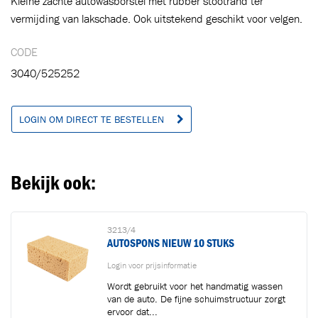
Kleine zachte autowasborstel met rubber stootrand ter
Ga naar winkelwagen
VERDER WINKELEN
vermijding van lakschade. Ook uitstekend geschikt voor velgen.
CODE
3040/525252
LOGIN OM DIRECT TE BESTELLEN
Bekijk ook:
3213/4
AUTOSPONS NIEUW 10 STUKS
Login voor prijsinformatie
Wordt gebruikt voor het handmatig wassen
van de auto. De fijne schuimstructuur zorgt
ervoor dat...