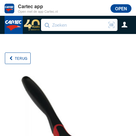
Cartec app
OPEN
Open met de app Cartec.nl
TERUG