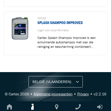
12122
SPLASH SHAMPOO IMPROVED
Login voor prijsinformatie
Cartec Splash Shampoo Improved is een
schuimende autoshampoo met wax die
reiniging en bescherming combineert...
BLIJF OP DE HOOGTE VIA ONZE NIEUWSBRIEF
Ontvang vakgerelateerde tips,
aanbiedingen en productupdates van Cartec.
© Cartec 2026 •
Algemene voorwaarden
•
Privacy
• v2.2.16