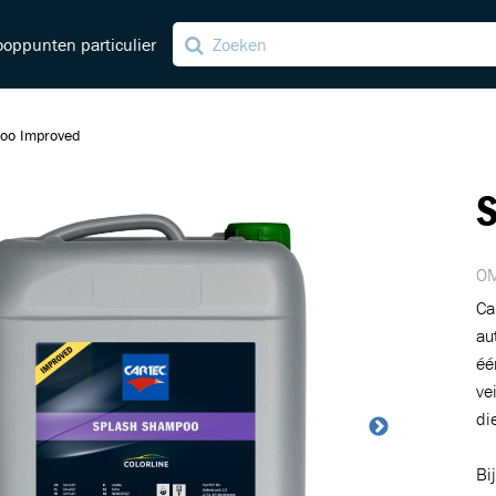
oppunten particulier
oo Improved
S
ving
ng
OM
Ca
au
éé
ve
di
Bi