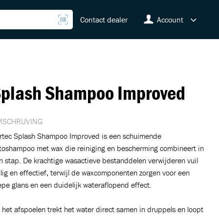
Contact dealer
Account
plash Shampoo Improved
SCHRIJVING
rtec Splash Shampoo Improved is een schuimende
toshampoo met wax die reiniging en bescherming combineert in
n stap. De krachtige wasactieve bestanddelen verwijderen vuil
ilig en effectief, terwijl de waxcomponenten zorgen voor een
epe glans en een duidelijk wateraflopend effect.
j het afspoelen trekt het water direct samen in druppels en loopt