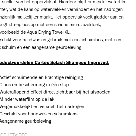
t sneller van het oppervlak af. Hierdoor blijft er minder waterfilm
hter, wat de kans op watervlekken vermindert en het nadrogen
nzienlijk makkelijker maakt. Het oppervlak voelt gladder aan en
oogt streeploos op met een schone microvezeldoek,
jvoorbeeld de
Aqua Drying Towel XL
.
schikt voor handwas en gebruik met een schuimlans, met een
jk schuim en een aangename geurbeleving.
oductvoordelen Cartec Splash Shampoo Improved:
Actief schuimende en krachtige reiniging
Glans en bescherming in één stap
Wateraflopend effect direct zichtbaar bij het afspoelen
Minder waterfilm op de lak
Vergemakkelijkt en versnelt het nadrogen
Geschikt voor handwas en schuimlans
Aangename geurbeleving
ODUCTVIDEO