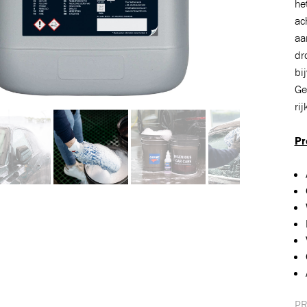
he
ac
aa
dr
bi
Ge
ri
Pr
PR