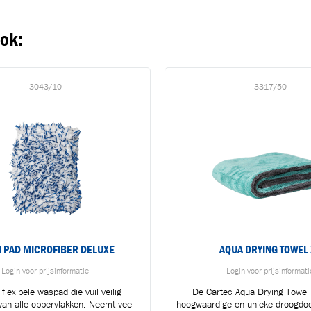
ook:
3043/10
3317/50
 PAD MICROFIBER DELUXE
AQUA DRYING TOWEL 
Login voor prijsinformatie
Login voor prijsinformati
flexibele waspad die vuil veilig
De Cartec Aqua Drying Towel 
 van alle oppervlakken. Neemt veel
hoogwaardige en unieke droogdoe