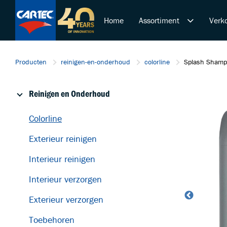
Home
Assortiment
Verko
Reinigen en Onderhoud
Producten
reinigen-en-onderhoud
colorline
Splash Shamp
Polijsten en Lakcorrectie
Overige Producten
Reinigen en Onderhoud
De Ultieme Carwash Bele
Duurzame Lakbeschermi
Colorline
Startende ondernemer
Exterieur reinigen
Retail & Doe-Het-Zelf
Trainingen
Interieur reinigen
Interieur verzorgen
Exterieur verzorgen
Toebehoren