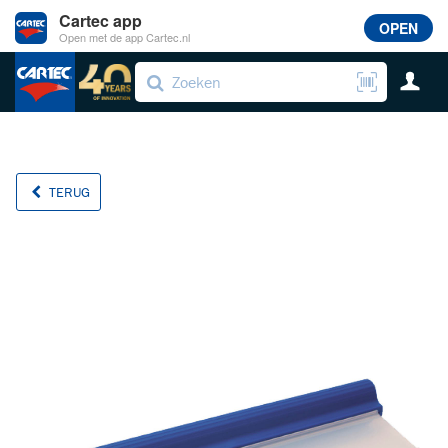
Cartec app
OPEN
Open met de app Cartec.nl
TERUG