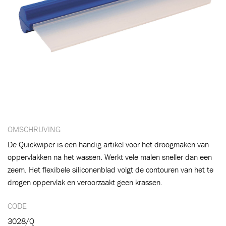
Toegevoegd aan winkelwagen
OMSCHRIJVING
De Quickwiper is een handig artikel voor het droogmaken van
oppervlakken na het wassen. Werkt vele malen sneller dan een
Ga naar winkelwagen
VERDER WINKELEN
zeem. Het flexibele siliconenblad volgt de contouren van het te
drogen oppervlak en veroorzaakt geen krassen.
CODE
3028/Q