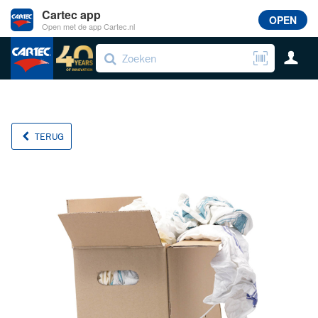
Cartec app
OPEN
Open met de app Cartec.nl
TERUG