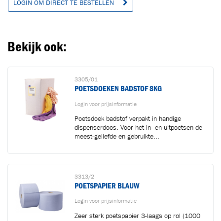
LOGIN OM DIRECT TE BESTELLEN
Ga naar winkelwagen
VERDER WINKELEN
Bekijk ook:
3305/01
POETSDOEKEN BADSTOF 8KG
Login voor prijsinformatie
Poetsdoek badstof verpakt in handige
dispenserdoos. Voor het in- en uitpoetsen de
meest-geliefde en gebruikte...
3313/2
POETSPAPIER BLAUW
Login voor prijsinformatie
Zeer sterk poetspapier 3-laags op rol (1000