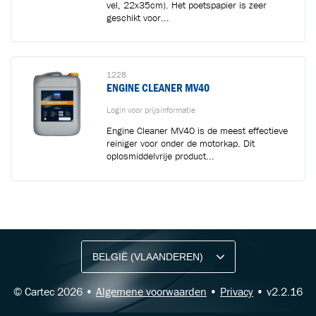
vel, 22x35cm). Het poetspapier is zeer
geschikt voor...
1228
ENGINE CLEANER MV40
Login voor prijsinformatie
Engine Cleaner MV40 is de meest effectieve
reiniger voor onder de motorkap. Dit
oplosmiddelvrije product...
BLIJF OP DE HOOGTE VIA ONZE NIEUWSBRIEF
Ontvang vakgerelateerde tips,
aanbiedingen en productupdates van Cartec.
© Cartec 2026 •
Algemene voorwaarden
•
Privacy
• v2.2.16