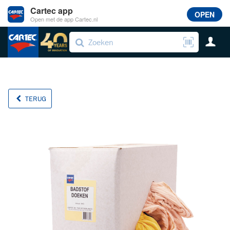
Cartec app
OPEN
Open met de app Cartec.nl
TERUG