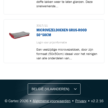
doffe lakken weer te laten glanzen. Deze
snelwerkende...
3317/11
MICROVEZELDOEKEN GRIJS-ROOD
50*50CM
Login voor prijsinformatie
Een veelzijdige microvezeldoek, door zijn
formaat (50x50cm) ideaal voor het reinigen
van alle onderdelen van...
BLIJF OP DE HOOGTE VIA ONZE NIEUWSBRIEF
Ontvang vakgerelateerde tips,
aanbiedingen en productupdates van Cartec.
© Cartec 2026 •
Algemene voorwaarden
•
Privacy
• v2.2.16