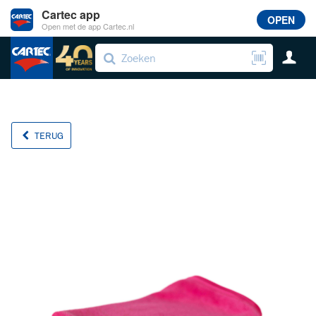
Cartec app
OPEN
Open met de app Cartec.nl
TERUG