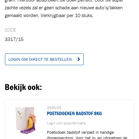
zachte vezels zal er geen schade aan nieuwe auto’s/lakken
gemaakt worden. Verkrijgbaar per 10 stuks.
Toegevoegd aan winkelwagen
CODE
3317/15
Ga naar winkelwagen
VERDER WINKELEN
LOGIN OM DIRECT TE BESTELLEN
Bekijk ook:
3305/01
POETSDOEKEN BADSTOF 8KG
Login voor prijsinformatie
Poetsdoek badstof verpakt in handige
dispenserdoos. Voor het in- en uitpoetsen de