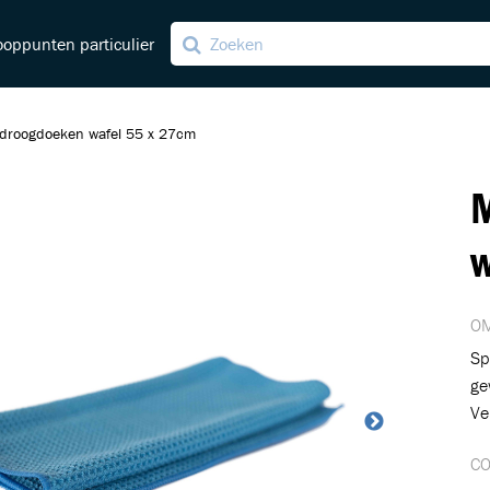
oppunten particulier
 droogdoeken wafel 55 x 27cm
M
ving
ng
w
OM
Sp
ge
Ve
C