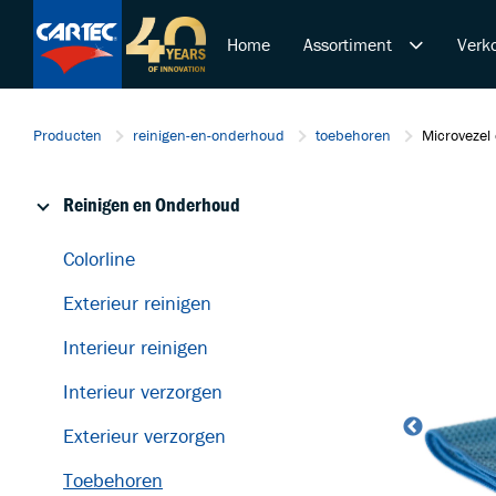
Home
Assortiment
Verko
Reinigen en Onderhoud
Producten
reinigen-en-onderhoud
toebehoren
Microvezel
Polijsten en Lakcorrectie
Overige Producten
Reinigen en Onderhoud
De Ultieme Carwash Bele
Duurzame Lakbeschermi
Colorline
Startende ondernemer
Exterieur reinigen
Retail & Doe-Het-Zelf
Trainingen
Interieur reinigen
Interieur verzorgen
Exterieur verzorgen
Toebehoren