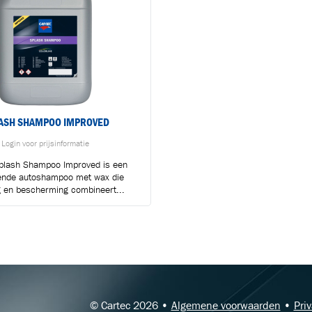
ASH SHAMPOO IMPROVED
Login voor prijsinformatie
plash Shampoo Improved is een
nde autoshampoo met wax die
BLIJF OP DE HOOGTE VIA ONZE NIEUWSBRIEF
g en bescherming combineert...
Ontvang vakgerelateerde tips,
aanbiedingen en productupdates van Cartec.
© Cartec 2026 •
Algemene voorwaarden
•
Pri