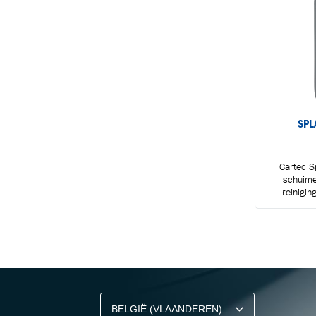
SPL
Cartec S
schuime
reinigin