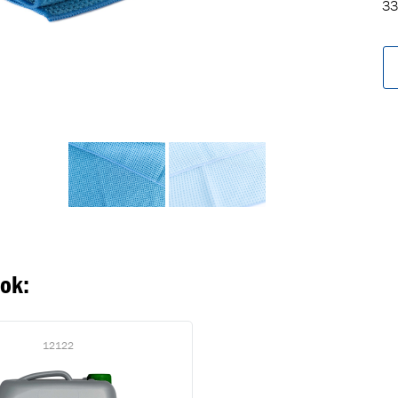
33
oegevoegd aan winkelwagen
Ga naar winkelwage
VERDER WINKELEN
ook:
12122