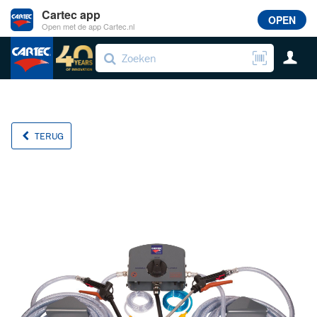
Cartec app
OPEN
Open met de app Cartec.nl
TERUG