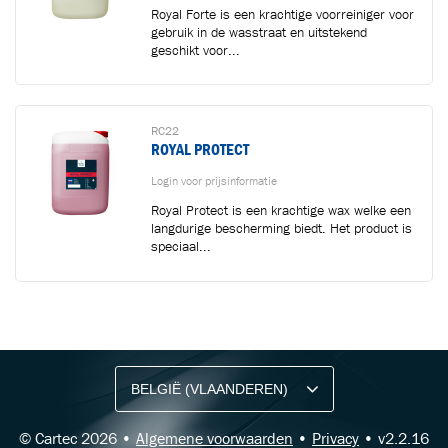
Royal Forte is een krachtige voorreiniger voor
gebruik in de wasstraat en uitstekend
geschikt voor...
RC22
ROYAL PROTECT
Login voor prijsinformatie
Royal Protect is een krachtige wax welke een
langdurige bescherming biedt. Het product is
speciaal...
BLIJF OP DE HOOGTE VIA ONZE NIEUWSBRIEF
Ontvang vakgerelateerde tips,
aanbiedingen en productupdates van Cartec.
© Cartec 2026 •
Algemene voorwaarden
•
Privacy
• v2.2.16