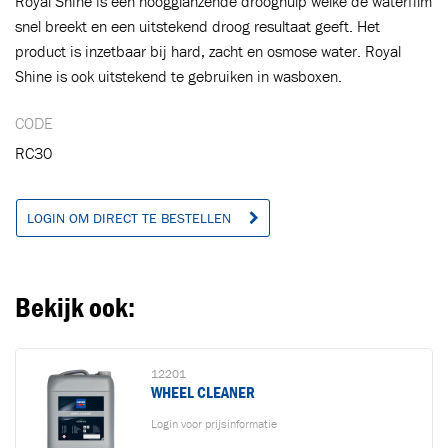
Royal Shine is een hoogglanzende drooghulp welke de waterfilm
snel breekt en een uitstekend droog resultaat geeft. Het
product is inzetbaar bij hard, zacht en osmose water. Royal
Toegevoegd aan winkelwagen
Shine is ook uitstekend te gebruiken in wasboxen.
CODE
Ga naar winkelwagen
VERDER WINKELEN
RC30
LOGIN OM DIRECT TE BESTELLEN
Bekijk ook:
12201
WHEEL CLEANER
Login voor prijsinformatie