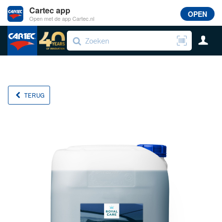
Cartec app
OPEN
Open met de app Cartec.nl
TERUG