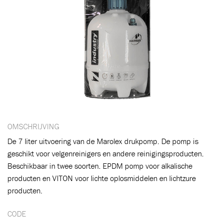
OMSCHRIJVING
De 7 liter uitvoering van de Marolex drukpomp. De pomp is
geschikt voor velgenreinigers en andere reinigingsproducten.
Beschikbaar in twee soorten. EPDM pomp voor alkalische
Toegevoegd aan winkelwagen
producten en VITON voor lichte oplosmiddelen en lichtzure
producten.
Ga naar winkelwagen
VERDER WINKELEN
CODE