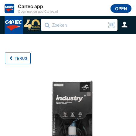
Cartec app
OPEN
Open met de app Cartec.nl
TERUG