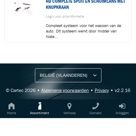
HD COMPLETE SPUIT EN SCHUIMLANS MET
KNIJPKRAAN
Login voor prijsinformatie
Compleet systeem voor het wassen van de
auto. Dit systeem werkt door middel van
hoge...
BLIJF OP DE HOOGTE VIA ONZE NIEUWSBRIEF
Ontvang vakgerelateerde tips,
aanbiedingen en productupdates van Cartec.
© Cartec 2026 •
Algemene voorwaarden
•
Privacy
• v2.2.16
Home
Assortiment
Verkoop
Contact
Inloggen