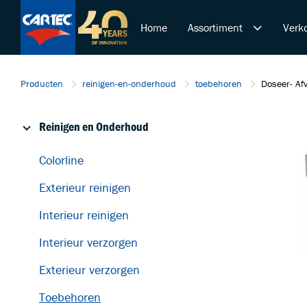
Home
Assortiment
Verko
Reinigen en Onderhoud
Producten
reinigen-en-onderhoud
toebehoren
Doseer- Af
Polijsten en Lakcorrectie
Overige Producten
Reinigen en Onderhoud
De Ultieme Carwash Bele
Duurzame Lakbeschermi
Colorline
Startende ondernemer
Exterieur reinigen
Retail & Doe-Het-Zelf
Trainingen
Interieur reinigen
Interieur verzorgen
Exterieur verzorgen
Toebehoren