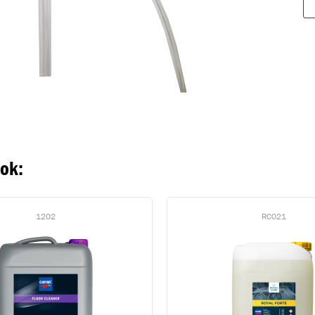
oegevoegd aan winkelwagen
Ga naar winkelwage
VERDER WINKELEN
ook:
1202
RC021