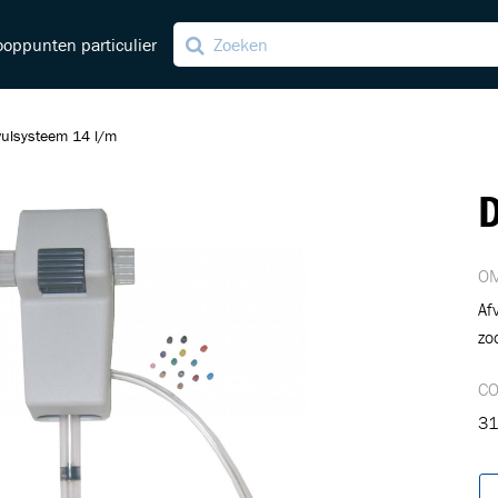
oppunten particulier
vulsysteem 14 l/m
D
ving
ng
OM
Af
zod
C
31