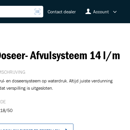
Contact dealer
Account
oseer- Afvulsysteem 14 l/m
SCHRIJVING
vul- en doseersysteem op waterdruk. Altijd juiste verdunning
at verspilling is uitgesloten.
ODE
18/50