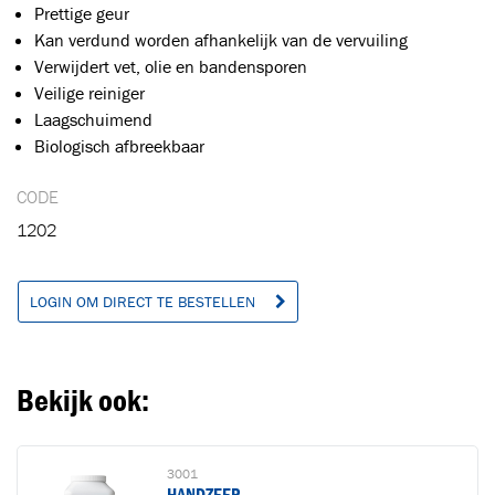
Prettige geur
Kan verdund worden afhankelijk van de vervuiling
Verwijdert vet, olie en bandensporen
Veilige reiniger
Toegevoegd aan winkelwagen
Laagschuimend
Biologisch afbreekbaar
Ga naar winkelwagen
VERDER WINKELEN
CODE
1202
LOGIN OM DIRECT TE BESTELLEN
Bekijk ook:
3001
HANDZEEP