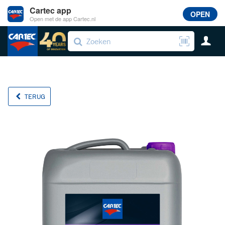
Cartec app
OPEN
Open met de app Cartec.nl
TERUG