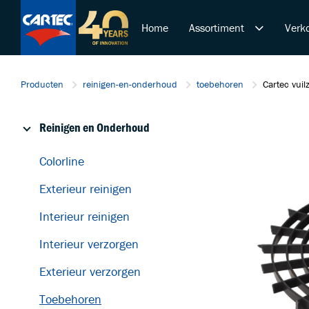
Home
Assortiment
Verko
Reinigen en Onderhoud
Producten
reinigen-en-onderhoud
toebehoren
Cartec vui
Polijsten en Lakcorrectie
Overige Producten
Reinigen en Onderhoud
De Ultieme Carwash Bele
Duurzame Lakbeschermi
Colorline
Startende ondernemer
Exterieur reinigen
Retail & Doe-Het-Zelf
Trainingen
Interieur reinigen
Interieur verzorgen
Exterieur verzorgen
Toebehoren