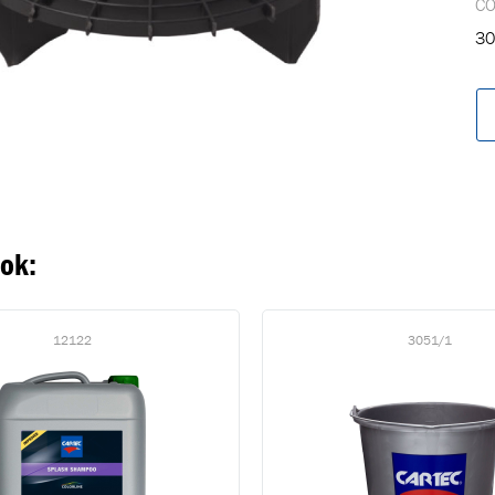
C
30
oegevoegd aan winkelwagen
Ga naar winkelwage
VERDER WINKELEN
ook:
12122
3051/1