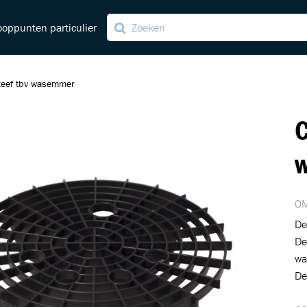
oppunten particulier
lzeef tbv wasemmer
C
ving
ng
OM
De
De
wa
De