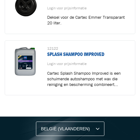
Login voor prijsinformatie
Deksel voor de Cartec Emmer Transparant
20 liter.
12122
SPLASH SHAMPOO IMPROVED
Login voor prijsinformatie
Cartec Splash Shampoo Improved is een
schuimende autoshampoo met wax die
reiniging en bescherming combineert...
BLIJF OP DE HOOGTE VIA ONZE NIEUWSBRIEF
Ontvang vakgerelateerde tips,
aanbiedingen en productupdates van Cartec.