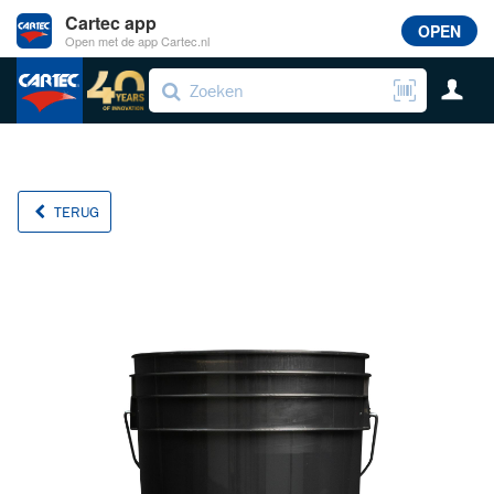
Cartec app
OPEN
Open met de app Cartec.nl
TERUG