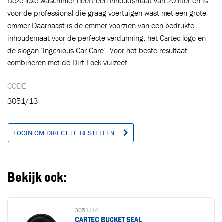
Deze luxe wasemmer heeft een inhoudsmaat van 20 liter en is
voor de professional die graag voertuigen wast met een grote
emmer.Daarnaast is de emmer voorzien van een bedrukte
Ga naar winkelwagen
VERDER WINKELEN
inhoudsmaat voor de perfecte verdunning, het Cartec logo en
de slogan ‘Ingenious Car Care’. Voor het beste resultaat
combineren met de Dirt Lock vuilzeef.
CODE
3051/13
LOGIN OM DIRECT TE BESTELLEN
Bekijk ook:
3051/14
CARTEC BUCKET SEAL