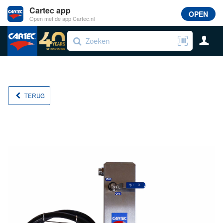
Cartec app
OPEN
Open met de app Cartec.nl
TERUG