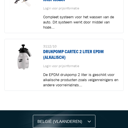
Login voor prijsinformatie
Compleet systeem voor het wassen van de
auto. Dit systeem werkt door middel van
hoge...
3112/10
DRUKPOMP CARTEC 2 LITER EPDM
(ALKALISCH)
Login voor prijsinformatie
De EPDM drukpomp 2 liter is geschikt voor
alkalische producten zoals velgenreinigers en
andere voorreinigings...
BLIJF OP DE HOOGTE VIA ONZE NIEUWSBRIEF
Ontvang vakgerelateerde tips,
aanbiedingen en productupdates van Cartec.