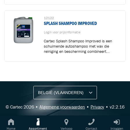
12122
SPLASH SHAMPOO IMPROVED
Login voor prijsinformatie
Cartec Splash Shampoo Improved is een
schuimende autoshampoo met wax die
reiniging en bescherming combineert...
BLIJF OP DE HOOGTE VIA ONZE NIEUWSBRIEF
Ontvang vakgerelateerde tips,
aanbiedingen en productupdates van Cartec.
© Cartec 2026 •
Algemene voorwaarden
•
Privacy
• v2.2.16
Home
Assortiment
Verkoop
Contact
Inloggen