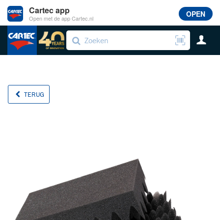
Cartec app
OPEN
Open met de app Cartec.nl
TERUG