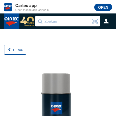
Cartec app
OPEN
Open met de app Cartec.nl
TERUG