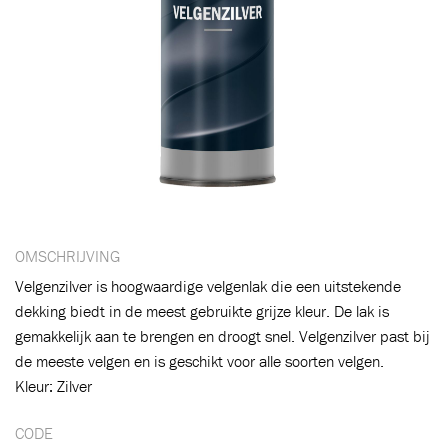
OMSCHRIJVING
Velgenzilver is hoogwaardige velgenlak die een uitstekende
dekking biedt in de meest gebruikte grijze kleur. De lak is
gemakkelijk aan te brengen en droogt snel. Velgenzilver past bij
Toegevoegd aan winkelwagen
de meeste velgen en is geschikt voor alle soorten velgen.
Kleur: Zilver
Ga naar winkelwagen
VERDER WINKELEN
CODE