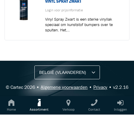
VINYL SPRAY ZWART
Login voor prijsinformatie
Vinyl Spray Zwart is een sterke vinyllak
speciaal om kunststof bumpers over te
spuiten. Het...
BLIJF OP DE HOOGTE VIA ONZE NIEUWSBRIEF
Ontvang vakgerelateerde tips,
aanbiedingen en productupdates van Cartec.
© Cartec 2026 •
Algemene voorwaarden
•
Privacy
• v2.2.16
Home
Assortiment
Verkoop
Contact
Inloggen