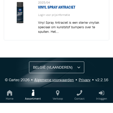
2025/04
VINYL SPRAY ANTRACIET
Login voor prijsinformatie
Vinyl Spray Antraciet is een sterke vinyllak
speciaal om kunststof bumpers over te
spuiten. Het...
BLIJF OP DE HOOGTE VIA ONZE NIEUWSBRIEF
Ontvang vakgerelateerde tips,
aanbiedingen en productupdates van Cartec.
© Cartec 2026 •
Algemene voorwaarden
•
Privacy
• v2.2.16
Home
Assortiment
Verkoop
Contact
Inloggen