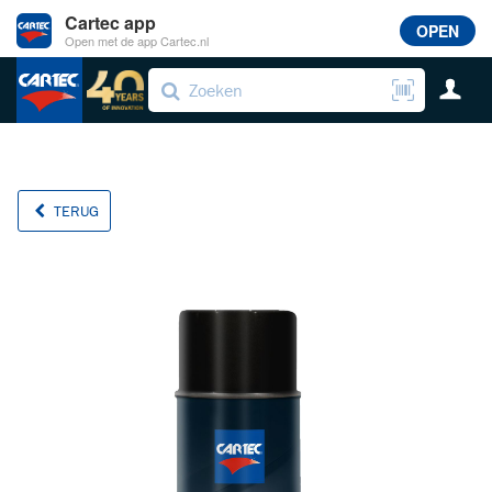
Cartec app
OPEN
Open met de app Cartec.nl
TERUG