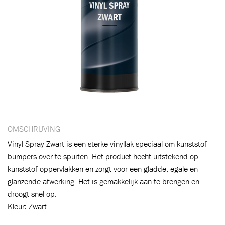
OMSCHRIJVING
Vinyl Spray Zwart is een sterke vinyllak speciaal om kunststof
bumpers over te spuiten. Het product hecht uitstekend op
kunststof oppervlakken en zorgt voor een gladde, egale en
Toegevoegd aan winkelwagen
glanzende afwerking. Het is gemakkelijk aan te brengen en
droogt snel op.
Kleur: Zwart
Ga naar winkelwagen
VERDER WINKELEN