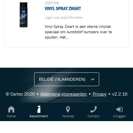
2027/04
VINYL SPRAY ZWART
Login voor prijsinformatie
Vinyl Spray Zwart is een sterke vinyllak
speciaal om kunststof bumpers over te
spuiten. Het...
BLIJF OP DE HOOGTE VIA ONZE NIEUWSBRIEF
Ontvang vakgerelateerde tips,
aanbiedingen en productupdates van Cartec.
© Cartec 2026 •
Algemene voorwaarden
•
Privacy
• v2.2.16
Home
Assortiment
Verkoop
Contact
Inloggen