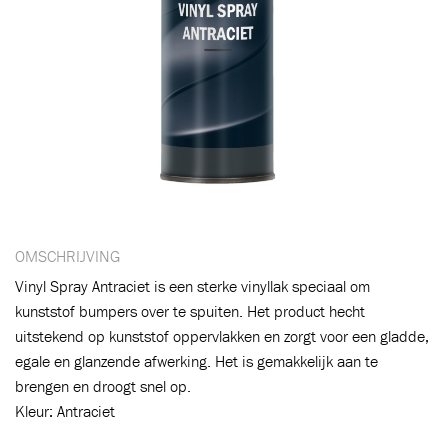
OMSCHRIJVING
Vinyl Spray Antraciet is een sterke vinyllak speciaal om
kunststof bumpers over te spuiten. Het product hecht
uitstekend op kunststof oppervlakken en zorgt voor een gladde,
Toegevoegd aan winkelwagen
egale en glanzende afwerking. Het is gemakkelijk aan te
brengen en droogt snel op.
Kleur: Antraciet
Ga naar winkelwagen
VERDER WINKELEN