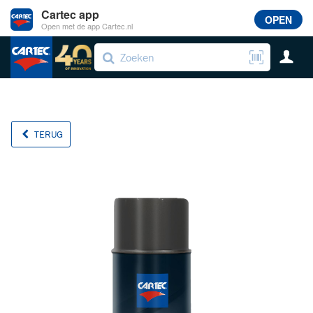
Cartec app
OPEN
Open met de app Cartec.nl
TERUG