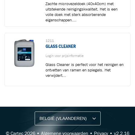
Zachte microvezeldoek (40x40cm) met
uitstekende reinigingskwaliteit. Het is een
volle doek met sterk absorberende
eigenschappen....
1211
GLASS CLEANER
Login voor prijsinformatie
Glass Cleaner is perfect voor het reinigen en
ontvetten van ramen en spiegels. Het
verwijdert...
BLIJF OP DE HOOGTE VIA ONZE NIEUWSBRIEF
Ontvang vakgerelateerde tips,
aanbiedingen en productupdates van Cartec.
© Cartec 2026 •
Algemene voorwaarden
•
Privacy
• v2.2.16