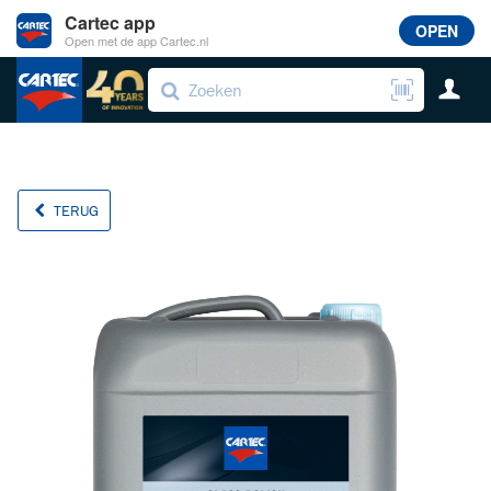
Cartec app
OPEN
Open met de app Cartec.nl
TERUG