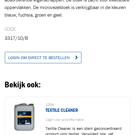
oppervlakken. De microvezeldoek is verkrijgbaar in de kleuren
Ga naar winkelwagen
VERDER WINKELEN
blauw, fuchsia, groen en geel.
CODE
3317/10/B
LOGIN OM DIRECT TE BESTELLEN
Bekijk ook:
1204
TEXTILE CLEANER
Login voor prijsinformatie
Textile Cleaner is een sterk geconcentreerd
product voor textiel. Verwijdert olie, vet,