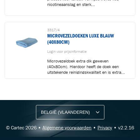
nicotineaanslag en sterk...
3317/4
MICROVEZELDOEKEN LUXE BLAUW
(40X80CM)
Login voor prijsinformatie
Microvezeldoek extra dik geweven
(40x80cm). Hierdoor heeft de doek een
uitstekende reinigingskwaliteit en is extra...
BLIJF OP DE HOOGTE VIA ONZE NIEUWSBRIEF
Ontvang vakgerelateerde tips,
aanbiedingen en productupdates van Cartec.
© Cartec 2026 •
Algemene voorwaarden
•
Privacy
• v2.2.16