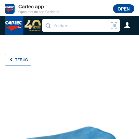
Cartec app
OPEN
Open met de app Cartec.nl
TERUG