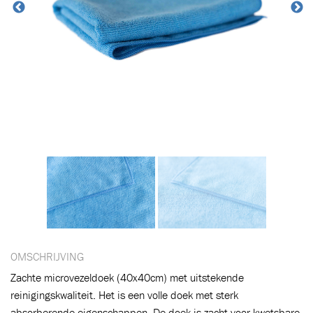
OMSCHRIJVING
Zachte microvezeldoek (40x40cm) met uitstekende
Toegevoegd aan winkelwagen
reinigingskwaliteit. Het is een volle doek met sterk
absorberende eigenschappen. De doek is zacht voor kwetsbare