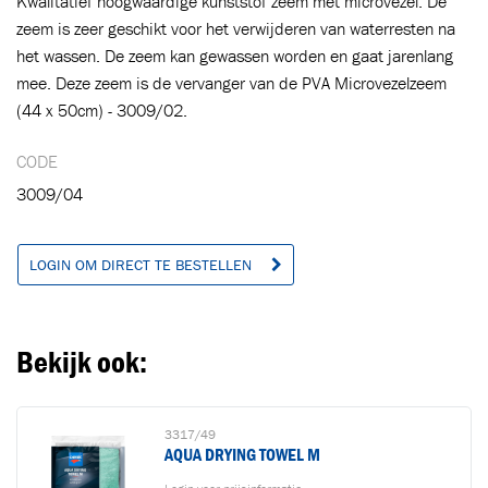
Kwalitatief hoogwaardige kunststof zeem met microvezel. De
zeem is zeer geschikt voor het verwijderen van waterresten na
het wassen. De zeem kan gewassen worden en gaat jarenlang
Ga naar winkelwagen
VERDER WINKELEN
mee. Deze zeem is de vervanger van de PVA Microvezelzeem
(44 x 50cm) - 3009/02.
CODE
3009/04
LOGIN OM DIRECT TE BESTELLEN
Bekijk ook:
3317/49
AQUA DRYING TOWEL M