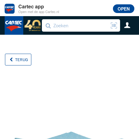
Cartec app
OPEN
Open met de app Cartec.nl
TERUG