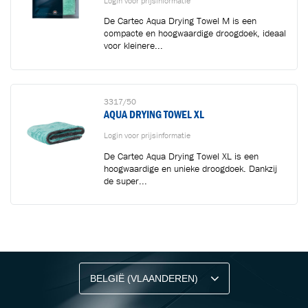
Login voor prijsinformatie
De Cartec Aqua Drying Towel M is een
compacte en hoogwaardige droogdoek, ideaal
voor kleinere...
3317/50
AQUA DRYING TOWEL XL
Login voor prijsinformatie
De Cartec Aqua Drying Towel XL is een
hoogwaardige en unieke droogdoek. Dankzij
de super...
BLIJF OP DE HOOGTE VIA ONZE NIEUWSBRIEF
Ontvang vakgerelateerde tips,
aanbiedingen en productupdates van Cartec.