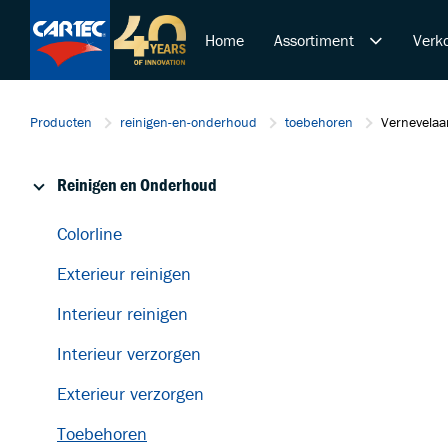
Home
Assortiment
Verko
Reinigen en Onderhoud
Producten
reinigen-en-onderhoud
toebehoren
Vernevelaa
Polijsten en Lakcorrectie
Overige Producten
Reinigen en Onderhoud
De Ultieme Carwash Bele
Duurzame Lakbeschermi
Colorline
Startende ondernemer
Exterieur reinigen
Retail & Doe-Het-Zelf
Trainingen
Interieur reinigen
Interieur verzorgen
Exterieur verzorgen
Toebehoren