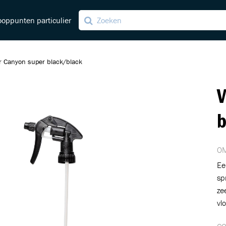
oppunten particulier
r Canyon super black/black
V
ving
ng
b
OM
Ee
sp
ze
vl