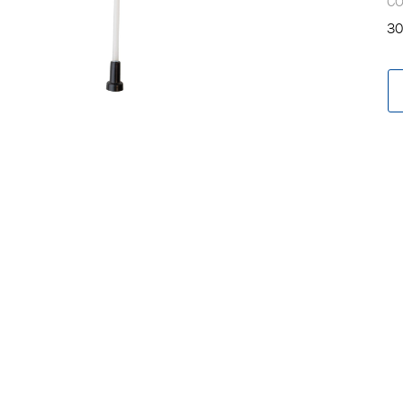
C
oegevoegd aan winkelwagen
30
Ga naar winkelwage
VERDER WINKELEN
BLIJF OP DE HOOGTE VIA ONZE NIEUWSBRIEF
Ontvang vakgerelateerde tips,
aanbiedingen en productupdates van Cartec.