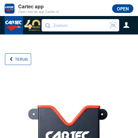
Cartec app
OPEN
Open met de app Cartec.nl
TERUG