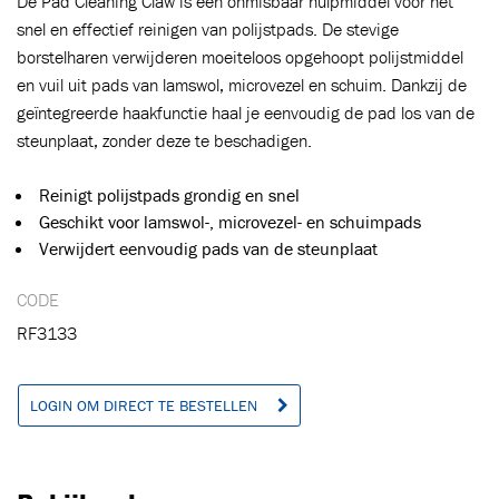
De Pad Cleaning Claw is een onmisbaar hulpmiddel voor het
snel en effectief reinigen van polijstpads. De stevige
borstelharen verwijderen moeiteloos opgehoopt polijstmiddel
en vuil uit pads van lamswol, microvezel en schuim. Dankzij de
geïntegreerde haakfunctie haal je eenvoudig de pad los van de
steunplaat, zonder deze te beschadigen.
Toegevoegd aan winkelwagen
Reinigt polijstpads grondig en snel
Geschikt voor lamswol-, microvezel- en schuimpads
Ga naar winkelwagen
VERDER WINKELEN
Verwijdert eenvoudig pads van de steunplaat
CODE
RF3133
LOGIN OM DIRECT TE BESTELLEN