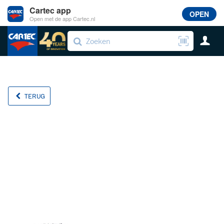
Cartec app
OPEN
Open met de app Cartec.nl
TERUG