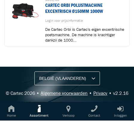
CARTEC ORBI POLIJSTMACHINE
EXCENTRISCH Ø150MM 1000W
Login voor prijsinformatie
De Cartec Orbi is Cartec's eigen excentrische
poetsmachine. De machine is krachtiger
dankzij de 1000...
BLIJF OP DE HOOGTE VIA ONZE NIEUWSBRIEF
Ontvang vakgerelateerde tips,
aanbiedingen en productupdates van Cartec.
© Cartec 2026 •
Algemene voorwaarden
•
Privacy
• v2.2.16
Home
Assortiment
Verkoop
Contact
Inloggen